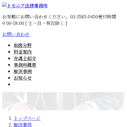
コ
ナ
ン
ビ
お気軽にお問い合わせください。
03-3585-0450
受付時間
テ
ゲ
9:00-18:00 [ 土・日・祝日除く ]
ン
ー
ツ
シ
お問い合わせ
へ
ョ
ス
ン
取扱分野
キ
に
料金案内
ッ
移
弁護士紹介
プ
動
事務所概要
解決事例
お知らせ
解決事例
トップページ
解決事例