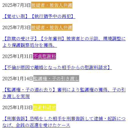
2025年7月3日
被疑者・被告人弁護
【覚せい剤】【執行猶予中の再犯】
2025年7月3日
被疑者・被告人弁護
【詐欺の受け子】【少年審判】被害者との示談、環境調整に
より保護観察処分を獲得。
2025年1月31日
不貞慰謝料
【不倫が原因で離婚となった相手からの慰謝料請求】
2025年1月14日
監護権・子の引き渡し
【監護権・子の連れ去り】審判により監護権の獲得、子の引
き渡しを実現
2025年1月13日
慰謝料請求
【刑事告訴】恐喝をした相手を刑事告訴して逮捕・起訴につ
なげ、金銭の返還を受けたケース