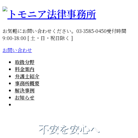
コ
ナ
ン
ビ
テ
ゲ
お気軽にお問い合わせください。
03-3585-0450
受付時間
ン
ー
9:00-18:00 [ 土・日・祝日除く ]
ツ
シ
へ
ョ
お問い合わせ
ス
ン
キ
に
取扱分野
ッ
移
料金案内
プ
動
弁護士紹介
事務所概要
解決事例
お知らせ
不安を安心へ